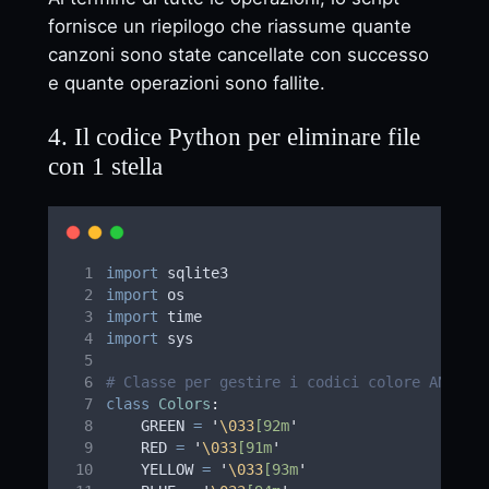
fornisce un riepilogo che riassume quante
canzoni sono state cancellate con successo
e quante operazioni sono fallite.
4. Il codice Python per eliminare file
con 1 stella
import
 sqlite3
import
 os
import
 time
import
 sys
# Classe per gestire i codici colore ANSI i
class
Colors
:
    GREEN 
=
'
\033
[92m
'
    RED 
=
'
\033
[91m
'
    YELLOW 
=
'
\033
[93m
'