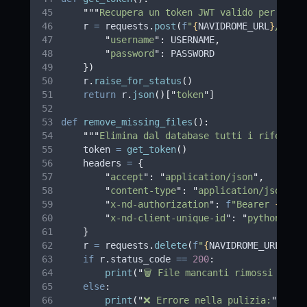
"""
Recupera un token JWT valido per le A
    r 
=
 requests
.
post
(
f
"
{
NAVIDROME_URL
}
/auth
"
username
"
:
 USERNAME
,
"
password
"
:
 PASSWORD
})
    r
.
raise_for_status
()
return
 r
.
json
()[
"
token
"
]
def
remove_missing_files
():
"""
Elimina dal database tutti i riferime
    token 
=
get_token
()
    headers 
=
{
"
accept
"
:
"
application/json
"
,
"
content-type
"
:
"
application/json
"
,
"
x-nd-authorization
"
:
f
"Bearer 
{
toke
"
x-nd-client-unique-id
"
:
"
python-scr
}
    r 
=
 requests
.
delete
(
f
"
{
NAVIDROME_URL
}
/ap
if
 r
.
status_code 
==
200
:
print
(
"
🗑️ File mancanti rimossi dal d
else
:
print
(
"
❌ Errore nella pulizia:
"
,
 r
.
s