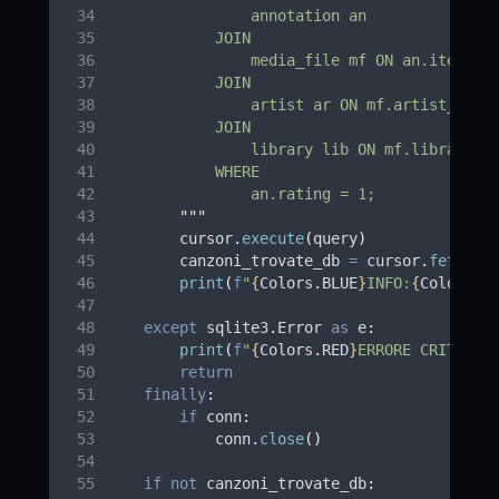
                annotation an
            JOIN
                media_file mf ON an.item_id
            JOIN
                artist ar ON mf.artist_id =
            JOIN
                library lib ON mf.library_i
            WHERE
                an.rating = 1;
"""
        cursor
.
execute
(
query
)
        canzoni_trovate_db 
=
 cursor
.
fetchal
print
(
f
"
{
Colors
.
BLUE
}
INFO:
{
Colors
.
R
except
 sqlite3
.
Error 
as
 e
:
print
(
f
"
{
Colors
.
RED
}
ERRORE CRITICO:
return
finally
:
if
 conn
:
            conn
.
close
()
if
not
 canzoni_trovate_db
: