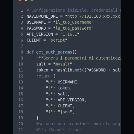
# Configurazione iniziale: credenziali e par
NAVIDROME_URL 
=
"
http://192.168.xxx.xxx:4533
USERNAME 
=
"
il_tuo_username
"
PASSWORD 
=
"
la_tua_password
"
API_VERSION 
=
"
1.16.1
"
CLIENT 
=
"
script
"
def
get_auth_params
():
"""
Genera i parametri di autenticazione 
    salt 
=
"
mysalt
"
    token 
=
 hashlib
.
md5
((
PASSWORD 
+
 salt
).
en
return
{
"
u
"
:
 USERNAME
,
"
t
"
:
 token
,
"
s
"
:
 salt
,
"
v
"
:
 API_VERSION
,
"
c
"
:
 CLIENT
,
"
f
"
:
"
json
"
,
}
#se vuoi una scansione completa aggiunge
#"fullScan": "true"