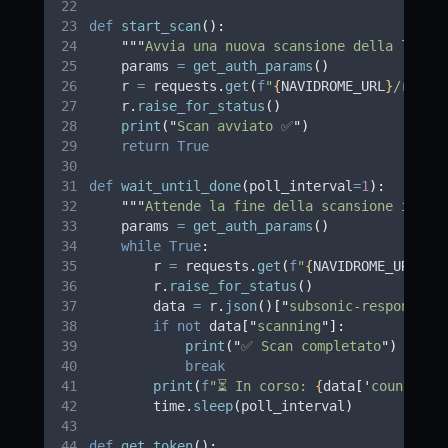
def
start_scan
():
"""
Avvia una nuova scansione della libre
    params 
=
get_auth_params
()
    r 
=
 requests
.
get
(
f
"
{
NAVIDROME_URL
}
/rest/
    r
.
raise_for_status
()
print
(
"
Scan avviato ✅
"
)
return
True
def
wait_until_done
(
poll_interval
=
1
):
"""
Attende la fine della scansione inter
    params 
=
get_auth_params
()
while
True
:
        r 
=
 requests
.
get
(
f
"
{
NAVIDROME_URL
}
/r
        r
.
raise_for_status
()
        data 
=
 r
.
json
()[
"
subsonic-response
"
]
if
not
 data
[
"
scanning
"
]:
print
(
"
✅ Scan completato
"
)
break
print
(
f
"⏳ In corso: 
{
data
[
'
count
'
]
}
 
        time
.
sleep
(
poll_interval
)
def
get_token
():