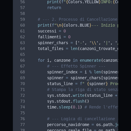
print
(
f
"
{
Colors
.
YELLOW
}
INFO:
{
Colors
return
# --- 2. Processo di Cancellazione e Re
print
(
f
"
\n{
Colors
.
BLUE
}
--- Inizio proce
    successi 
=
0
    fallimenti 
=
0
    spinner_chars 
=
[
'
-
'
,
'
\\
'
,
'
|
'
,
'
/
'
]
    total_files 
=
len
(
canzoni_trovate_db
)
for
 i
,
 canzone 
in
enumerate
(
canzoni_tro
# --- Effetto Spinner ---
        spinner_index 
=
 i 
%
len
(
spinner_cha
        spinner 
=
 spinner_chars
[
spinner_ind
        status_line 
=
f
" 
{
spinner
}
 Processa
# Stampa la riga di stato senza and
        sys
.
stdout
.
write
(
status_line 
+
'
\r
'
        sys
.
stdout
.
flush
()
        time
.
sleep
(
0.1
)
# Rende l'effetto v
# --- Logica di cancellazione ---
        percorso_navidrome 
=
 os
.
path
.
join
(
c
        percorso_reale_file 
=
 os
.
path
.
join
(