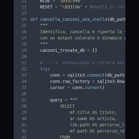
    BLUE 
=
'
\033
[94m
'
    RESET 
=
'
\033
[0m
'
# Resetta il colore a
def
cancella_canzoni_una_stella
(
db_path
,
pe
"""
    Identifica, cancella e riporta lo stato
    con un output colorato e dinamico per i
"""
    canzoni_trovate_db 
=
[]
# --- 1. Connessione e Lettura dal Data
try
:
        conn 
=
 sqlite3
.
connect
(
db_path
)
        conn
.
row_factory 
=
 sqlite3
.
Row
        cursor 
=
 conn
.
cursor
()
        query 
=
"""
            SELECT
                mf.title AS titolo,
                ar.name AS artista,
                lib.path AS percorso_librer
                mf.path AS percorso_relativ
            FROM