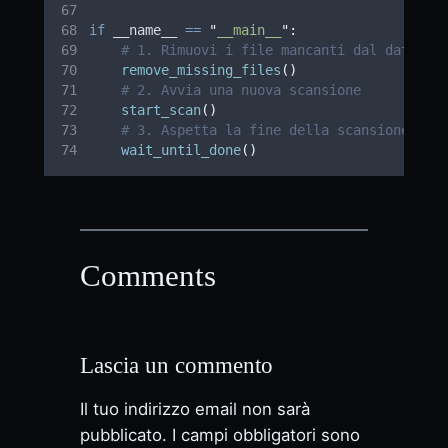
if
 __name__ 
==
"
__main__
"
:
# 1. Rimuovi i file mancanti dal databas
remove_missing_files
()
# 2. Avvia una nuova scansione
start_scan
()
# 3. Aspetta la fine della scansione
wait_until_done
()
Comments
Lascia un commento
Il tuo indirizzo email non sarà
pubblicato.
I campi obbligatori sono