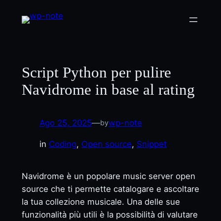
Vai
al
contenuto
Script Python per pulire
Navidrome in base al rating
Ago 25, 2025
—
wp-note
by
in
Coding
, 
Open source
, 
Snippet
Navidrome è un popolare music server open
source che ti permette catalogare e ascoltare
la tua collezione musicale. Una delle sue
funzionalità più utili è la possibilità di valutare