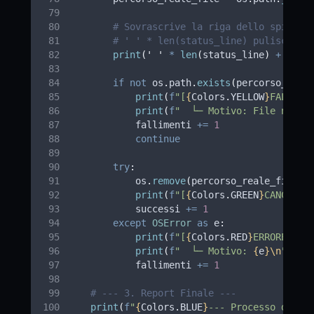
# Sovrascrive la riga dello spinner
# ' ' * len(status_line) pulisce ev
print
(
'
'
*
len
(
status_line
)
+
'
\r
'
if
not
 os
.
path
.
exists
(
percorso_real
print
(
f
"[
{
Colors
.
YELLOW
}
FALLITO
print
(
f
"  └─ Motivo: File non t
            fallimenti 
+=
1
continue
try
:
            os
.
remove
(
percorso_reale_file
)
print
(
f
"[
{
Colors
.
GREEN
}
CANCELLA
            successi 
+=
1
except
OSError
as
 e
:
print
(
f
"[
{
Colors
.
RED
}
ERRORE
{
Col
print
(
f
"  └─ Motivo: 
{
e
}\n
"
)
            fallimenti 
+=
1
# --- 3. Report Finale ---
print
(
f
"
{
Colors
.
BLUE
}
--- Processo di ca