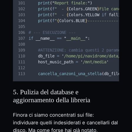
print
(
"
Report finale:
"
)
print
(
f
"  - 
{
Colors
.
GREEN
}
File cancella
print
(
f
"  - 
{
Colors
.
YELLOW 
if
 falliment
print
(
f
"
{
Colors
.
BLUE
}
------------------
# --- ESECUZIONE ---
if
 __name__ 
==
"
__main__
"
:
#ATTENZIONE: cambia questi 2 parametri 
    db_file 
=
'
/home/pi/navidrome/data/navi
    host_music_path 
=
'
/mnt/media
'
cancella_canzoni_una_stella
(
db_file
,
 ho
5. Pulizia del database e
aggiornamento della libreria
Finora ci siamo concentrati sui file:
individuare quelli indesiderati e cancellarli dal
disco. Ma come forse hai già notato,